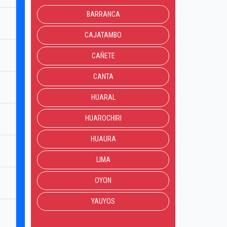
BARRANCA
CAJATAMBO
CAÑETE
CANTA
HUARAL
HUAROCHIRI
HUAURA
LIMA
OYON
YAUYOS