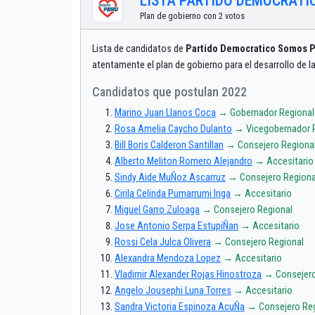
LISTA PARTIDO DEMOCRATI
Plan de gobierno con 2 votos
Lista de candidatos de
Partido Democratico Somos 
atentamente el plan de gobierno para el desarrollo de l
Candidatos que postulan 2022
Marino Juan Llanos Coca
→ Gobernador Regional
Rosa Amelia Caycho Dulanto
→ Vicegobernador 
Bill Boris Calderon Santillan
→ Consejero Regiona
Alberto Meliton Romero Alejandro
→ Accesitario
Sindy Aide MuÑoz Ascarruz
→ Consejero Regiona
Cirila Celinda Pumarrumi Inga
→ Accesitario
Miguel Garro Zuloaga
→ Consejero Regional
Jose Antonio Serpa EstupiÑan
→ Accesitario
Rossi Cela Julca Olivera
→ Consejero Regional
Alexandra Mendoza Lopez
→ Accesitario
Vladimir Alexander Rojas Hinostroza
→ Consejero
Angelo Jousephi Luna Torres
→ Accesitario
Sandra Victoria Espinoza AcuÑa
→ Consejero Reg