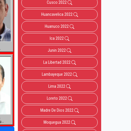
Cusco 2022
Huancavelica 2022
Huanuco 2022
Ica 2022
Junin 2022
La Libertad 2022
Lambayeque 2022
Lima 2022
Loreto 2022
Madre De Dios 2022
Moquegua 2022