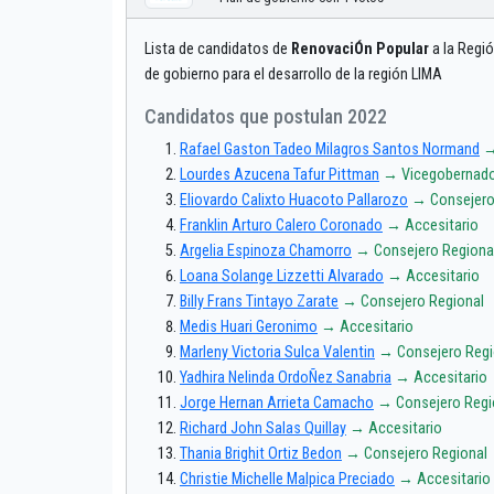
Lista de candidatos de
RenovaciÓn Popular
a la Regió
de gobierno para el desarrollo de la región LIMA
Candidatos que postulan 2022
Rafael Gaston Tadeo Milagros Santos Normand
→
Lourdes Azucena Tafur Pittman
→ Vicegobernado
Eliovardo Calixto Huacoto Pallarozo
→ Consejero
Franklin Arturo Calero Coronado
→ Accesitario
Argelia Espinoza Chamorro
→ Consejero Regiona
Loana Solange Lizzetti Alvarado
→ Accesitario
Billy Frans Tintayo Zarate
→ Consejero Regional
Medis Huari Geronimo
→ Accesitario
Marleny Victoria Sulca Valentin
→ Consejero Regi
Yadhira Nelinda OrdoÑez Sanabria
→ Accesitario
Jorge Hernan Arrieta Camacho
→ Consejero Regi
Richard John Salas Quillay
→ Accesitario
Thania Brighit Ortiz Bedon
→ Consejero Regional
Christie Michelle Malpica Preciado
→ Accesitario