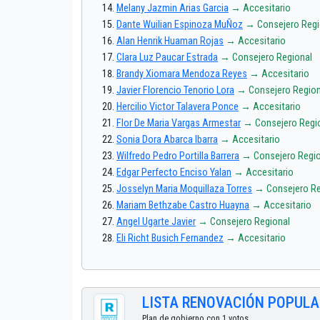
Melany Jazmin Arias Garcia
→ Accesitario
Dante Wuilian Espinoza MuÑoz
→ Consejero Regi
Alan Henrik Huaman Rojas
→ Accesitario
Clara Luz Paucar Estrada
→ Consejero Regional
Brandy Xiomara Mendoza Reyes
→ Accesitario
Javier Florencio Tenorio Lora
→ Consejero Region
Hercilio Victor Talavera Ponce
→ Accesitario
Flor De Maria Vargas Armestar
→ Consejero Regi
Sonia Dora Abarca Ibarra
→ Accesitario
Wilfredo Pedro Portilla Barrera
→ Consejero Regio
Edgar Perfecto Enciso Yalan
→ Accesitario
Josselyn Maria Moquillaza Torres
→ Consejero Re
Mariam Bethzabe Castro Huayna
→ Accesitario
Angel Ugarte Javier
→ Consejero Regional
Eli Richt Busich Fernandez
→ Accesitario
LISTA RENOVACIÓN POPULA
Plan de gobierno con 1 votos