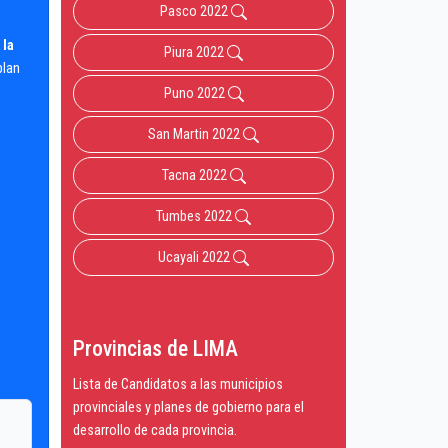
Pasco 2022
 la
Piura 2022
plan
Puno 2022
San Martin 2022
Tacna 2022
Tumbes 2022
Ucayali 2022
Provincias de LIMA
Lista de Candidatos a las municipios
provinciales y planes de gobierno para el
desarrollo de cada provincia.