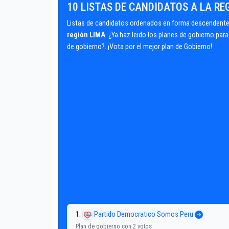
10 LISTAS DE CANDIDATOS A LA RE
Listas de candidatos ordenados en forma descendente 
región LIMA
. ¿Ya haz leido los planes de gobierno pa
de gobierno?. ¡Vota por el mejor plan de Gobierno!
1.
Partido Democratico Somos Peru
Plan de gobierno con 2 votos