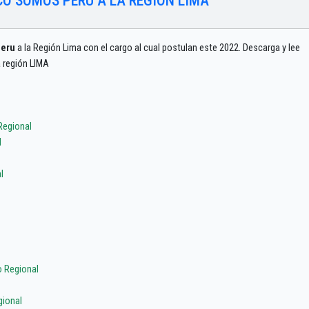
CO SOMOS PERU A LA REGIÓN LIMA
Peru
a la Región Lima con el cargo al cual postulan este 2022. Descarga y lee
a región LIMA
Regional
l
l
 Regional
ional