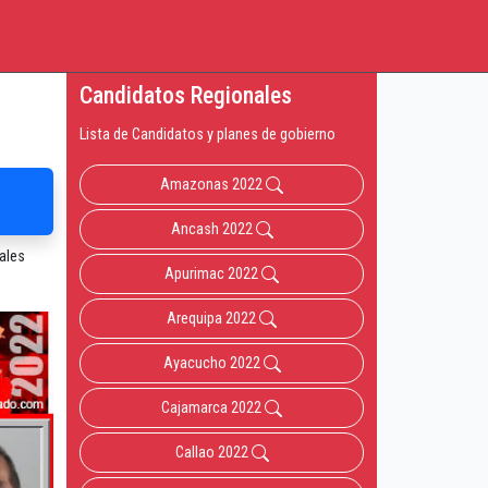
Candidatos Regionales
Lista de Candidatos y planes de gobierno
Amazonas 2022
Ancash 2022
ales
Apurimac 2022
Arequipa 2022
Ayacucho 2022
Cajamarca 2022
Callao 2022