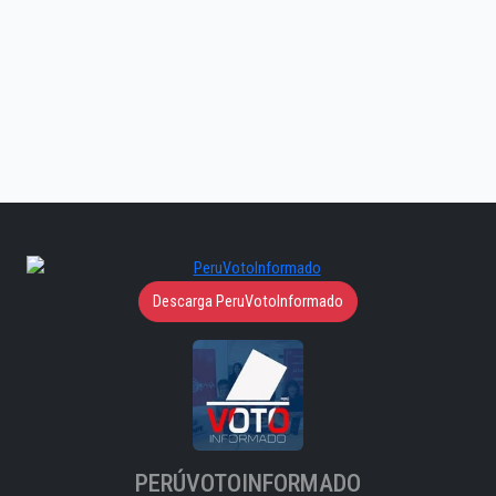
Descarga PeruVotoInformado
PERÚVOTOINFORMADO