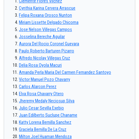
Clemente Flores Vilchez
Cynthia Karina Cervera Arrascue
Felipa Roxana Orosco Nunton
Miriam Lissette Delgado Chicoma
Jose Nelson Villegas Campos
Josselina Bereche Aguilar
Aurora Del Rocio Coronel Guevara
Paulo Roberto Barturen Pizarro
Alfredo Nicolay Villegas Cruz
Delia Rosa Oyola Macuri
Amanda Perla Maria Del Carmen Fernandez Santoyo
Victor Manuel Pozo Chavarry
Carlos Alarcon Perez
Elva Rosa Chavarry Otero
Jheremy Medaly Neciosup Silva
Julio Cesar Sevilla Exebio
Juan Edilberto Suclupe Chaname
Katty Lorena Bernilla Sanchez
Graciela Bernilla De La Cruz
Milton Joel Huaman Mendoza