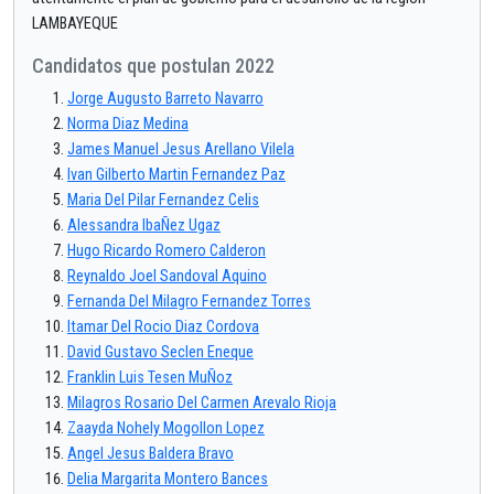
LAMBAYEQUE
Candidatos que postulan 2022
Jorge Augusto Barreto Navarro
Norma Diaz Medina
James Manuel Jesus Arellano Vilela
Ivan Gilberto Martin Fernandez Paz
Maria Del Pilar Fernandez Celis
Alessandra IbaÑez Ugaz
Hugo Ricardo Romero Calderon
Reynaldo Joel Sandoval Aquino
Fernanda Del Milagro Fernandez Torres
Itamar Del Rocio Diaz Cordova
David Gustavo Seclen Eneque
Franklin Luis Tesen MuÑoz
Milagros Rosario Del Carmen Arevalo Rioja
Zaayda Nohely Mogollon Lopez
Angel Jesus Baldera Bravo
Delia Margarita Montero Bances