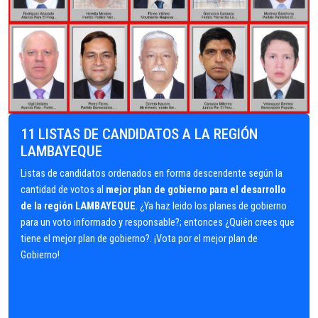
11 LISTAS DE CANDIDATOS A LA REGIÓN
LAMBAYEQUE
Listas de candidatos ordenados en forma descendente según la
cantidad de votos al
mejor plan de gobierno para el desarrollo
de la región LAMBAYEQUE
. ¿Ya haz leido los planes de gobierno
para un voto informado y responsable?; entonces ¿Quién crees que
tiene el mejor plan de gobierno?. ¡Vota por el mejor plan de
Gobierno!