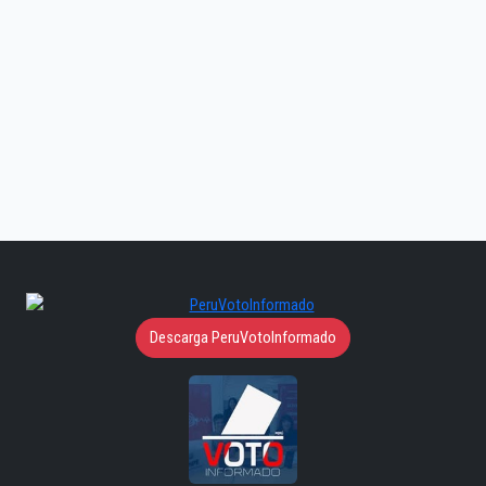
Descarga PeruVotoInformado