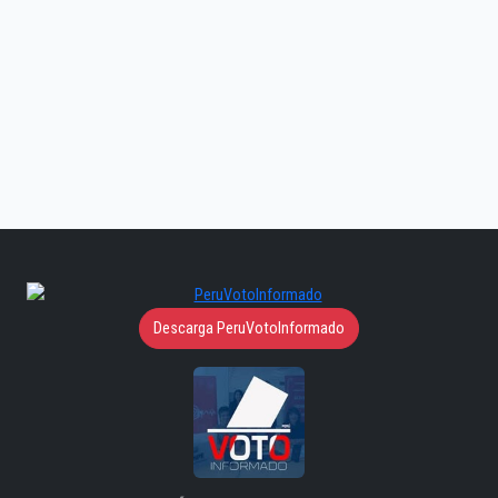
Descarga PeruVotoInformado