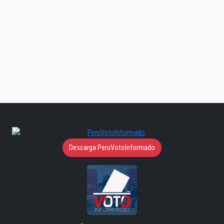
Descarga PeruVotoInformado