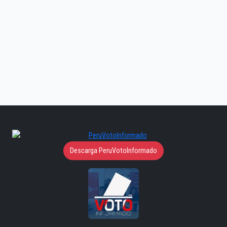
Descarga PeruVotoInformado