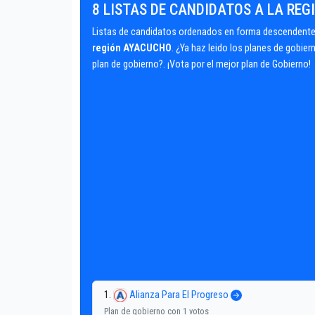
8 LISTAS DE CANDIDATOS A LA RE
Listas de candidatos ordenados en forma descendente 
región AYACUCHO
. ¿Ya haz leido los planes de gobie
plan de gobierno?. ¡Vota por el mejor plan de Gobierno!
1.
Alianza Para El Progreso
Plan de gobierno con 1 votos