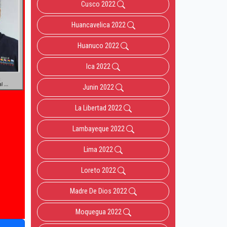
Cusco 2022
Huancavelica 2022
Huanuco 2022
Ica 2022
Junin 2022
La Libertad 2022
Lambayeque 2022
Lima 2022
Loreto 2022
Madre De Dios 2022
Moquegua 2022