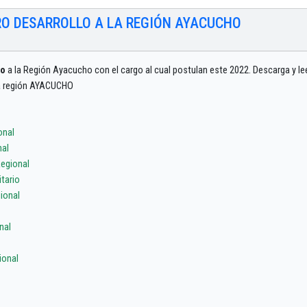
RO DESARROLLO A LA REGIÓN AYACUCHO
lo
a la Región Ayacucho con el cargo al cual postulan este 2022. Descarga y le
 la región AYACUCHO
onal
nal
egional
tario
ional
nal
ional