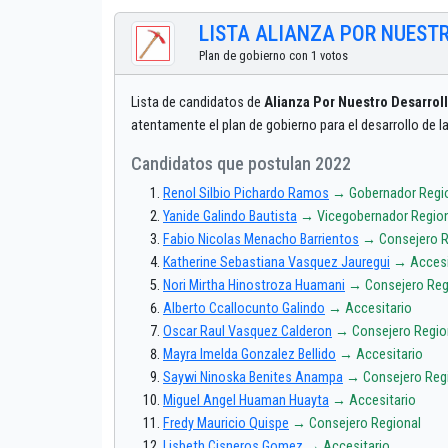
LISTA ALIANZA POR NUEST
Plan de gobierno con 1 votos
Lista de candidatos de
Alianza Por Nuestro Desarrol
atentamente el plan de gobierno para el desarrollo de
Candidatos que postulan 2022
Renol Silbio Pichardo Ramos
→ Gobernador Regi
Yanide Galindo Bautista
→ Vicegobernador Regio
Fabio Nicolas Menacho Barrientos
→ Consejero R
Katherine Sebastiana Vasquez Jauregui
→ Accesi
Nori Mirtha Hinostroza Huamani
→ Consejero Reg
Alberto Ccallocunto Galindo
→ Accesitario
Oscar Raul Vasquez Calderon
→ Consejero Regio
Mayra Imelda Gonzalez Bellido
→ Accesitario
Saywi Ninoska Benites Anampa
→ Consejero Reg
Miguel Angel Huaman Huayta
→ Accesitario
Fredy Mauricio Quispe
→ Consejero Regional
Lisbeth Cisneros Gomez
→ Accesitario