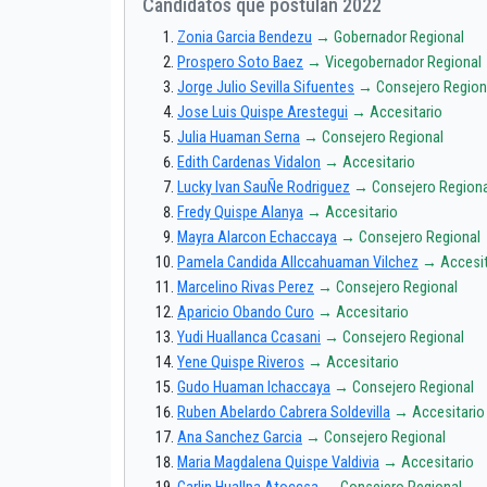
Candidatos que postulan 2022
Zonia Garcia Bendezu
→ Gobernador Regional
Prospero Soto Baez
→ Vicegobernador Regional
Jorge Julio Sevilla Sifuentes
→ Consejero Region
Jose Luis Quispe Arestegui
→ Accesitario
Julia Huaman Serna
→ Consejero Regional
Edith Cardenas Vidalon
→ Accesitario
Lucky Ivan SauÑe Rodriguez
→ Consejero Regiona
Fredy Quispe Alanya
→ Accesitario
Mayra Alarcon Echaccaya
→ Consejero Regional
Pamela Candida Allccahuaman Vilchez
→ Accesit
Marcelino Rivas Perez
→ Consejero Regional
Aparicio Obando Curo
→ Accesitario
Yudi Huallanca Ccasani
→ Consejero Regional
Yene Quispe Riveros
→ Accesitario
Gudo Huaman Ichaccaya
→ Consejero Regional
Ruben Abelardo Cabrera Soldevilla
→ Accesitario
Ana Sanchez Garcia
→ Consejero Regional
Maria Magdalena Quispe Valdivia
→ Accesitario