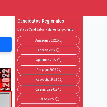
Candidatos Regionales
Lista de Candidatos y planes de gobierno
Amazonas 2022
Ancash 2022
Apurimac 2022
Arequipa 2022
Ayacucho 2022
Cajamarca 2022
Callao 2022