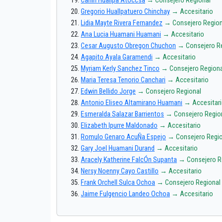
Carlin Huallpa Atoccsa
→ Consejero Regional
Gregorio Huallpatuero Chinchay
→ Accesitario
Lidia Mayte Rivera Fernandez
→ Consejero Region
Ana Lucia Huamani Huamani
→ Accesitario
Cesar Augusto Obregon Chuchon
→ Consejero R
Agapito Ayala Garamendi
→ Accesitario
Myriam Kerly Sanchez Tinco
→ Consejero Regiona
Maria Teresa Tenorio Canchari
→ Accesitario
Edwin Bellido Jorge
→ Consejero Regional
Antonio Eliseo Altamirano Huamani
→ Accesitar
Esmeralda Salazar Barrientos
→ Consejero Regio
Elizabeth Ipurre Maldonado
→ Accesitario
Romulo Genaro AcuÑa Espejo
→ Consejero Regio
Gary Joel Huamani Durand
→ Accesitario
Aracely Katherine FalcÓn Supanta
→ Consejero R
Nersy Noenny Cayo Castillo
→ Accesitario
Frank Orchell Sulca Ochoa
→ Consejero Regional
Jaime Fulgencio Landeo Ochoa
→ Accesitario