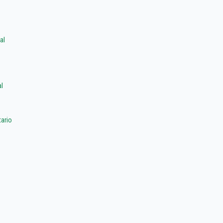
al
l
ario