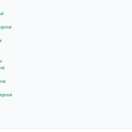
al
egional
l
io
nal
nal
egional