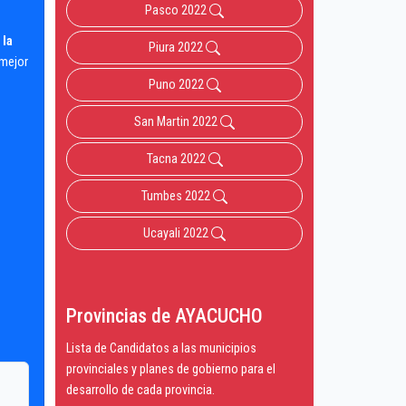
Pasco 2022
 la
Piura 2022
 mejor
Puno 2022
San Martin 2022
Tacna 2022
Tumbes 2022
Ucayali 2022
Provincias de AYACUCHO
Lista de Candidatos a las municipios
provinciales y planes de gobierno para el
desarrollo de cada provincia.