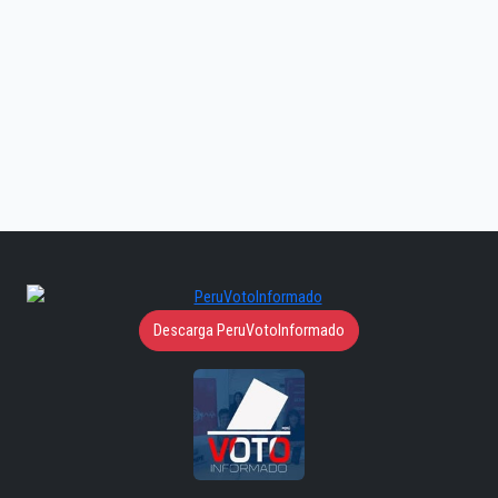
Descarga PeruVotoInformado