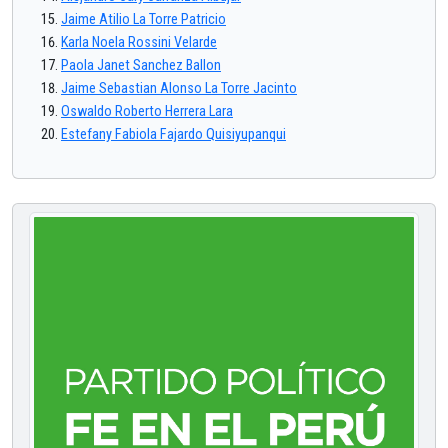
Jaime Atilio La Torre Patricio
Karla Noela Rossini Velarde
Paola Janet Sanchez Ballon
Jaime Sebastian Alonso La Torre Jacinto
Oswaldo Roberto Herrera Lara
Estefany Fabiola Fajardo Quisiyupanqui