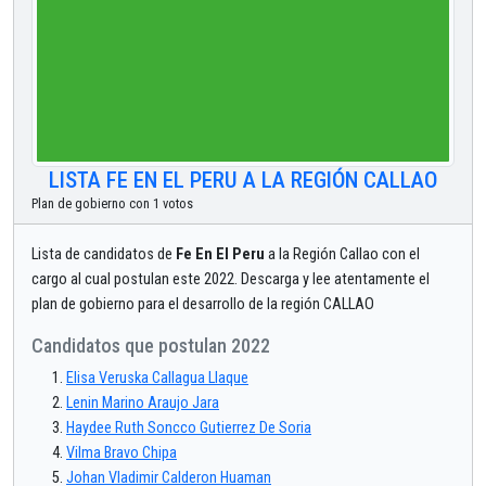
LISTA FE EN EL PERU A LA REGIÓN CALLAO
Plan de gobierno con 1 votos
Lista de candidatos de
Fe En El Peru
a la Región Callao con el
cargo al cual postulan este 2022. Descarga y lee atentamente el
plan de gobierno para el desarrollo de la región CALLAO
Candidatos que postulan 2022
Elisa Veruska Callagua Llaque
Lenin Marino Araujo Jara
Haydee Ruth Soncco Gutierrez De Soria
Vilma Bravo Chipa
Johan Vladimir Calderon Huaman