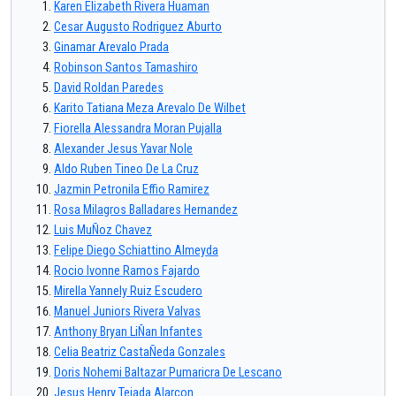
Karen Elizabeth Rivera Huaman
Cesar Augusto Rodriguez Aburto
Ginamar Arevalo Prada
Robinson Santos Tamashiro
David Roldan Paredes
Karito Tatiana Meza Arevalo De Wilbet
Fiorella Alessandra Moran Pujalla
Alexander Jesus Yavar Nole
Aldo Ruben Tineo De La Cruz
Jazmin Petronila Effio Ramirez
Rosa Milagros Balladares Hernandez
Luis MuÑoz Chavez
Felipe Diego Schiattino Almeyda
Rocio Ivonne Ramos Fajardo
Mirella Yannely Ruiz Escudero
Manuel Juniors Rivera Valvas
Anthony Bryan LiÑan Infantes
Celia Beatriz CastaÑeda Gonzales
Doris Nohemi Baltazar Pumaricra De Lescano
Jesus Henry Tejada Alarcon