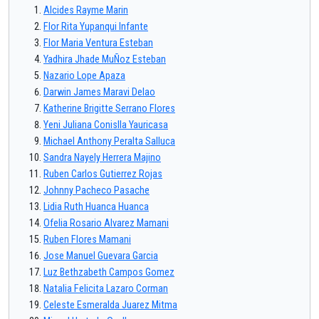
Alcides Rayme Marin
Flor Rita Yupanqui Infante
Flor Maria Ventura Esteban
Yadhira Jhade MuÑoz Esteban
Nazario Lope Apaza
Darwin James Maravi Delao
Katherine Brigitte Serrano Flores
Yeni Juliana Conislla Yauricasa
Michael Anthony Peralta Salluca
Sandra Nayely Herrera Majino
Ruben Carlos Gutierrez Rojas
Johnny Pacheco Pasache
Lidia Ruth Huanca Huanca
Ofelia Rosario Alvarez Mamani
Ruben Flores Mamani
Jose Manuel Guevara Garcia
Luz Bethzabeth Campos Gomez
Natalia Felicita Lazaro Corman
Celeste Esmeralda Juarez Mitma