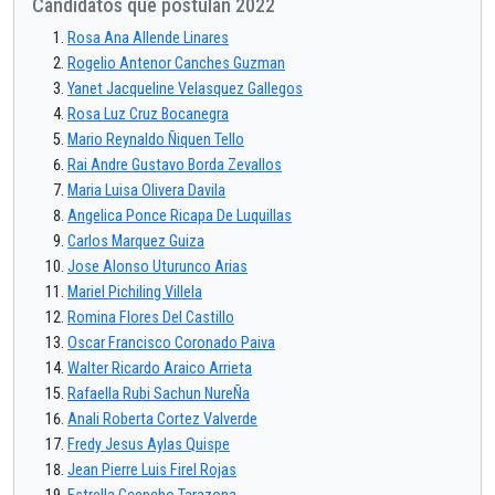
Candidatos que postulan 2022
Rosa Ana Allende Linares
Rogelio Antenor Canches Guzman
Yanet Jacqueline Velasquez Gallegos
Rosa Luz Cruz Bocanegra
Mario Reynaldo Ñiquen Tello
Rai Andre Gustavo Borda Zevallos
Maria Luisa Olivera Davila
Angelica Ponce Ricapa De Luquillas
Carlos Marquez Guiza
Jose Alonso Uturunco Arias
Mariel Pichiling Villela
Romina Flores Del Castillo
Oscar Francisco Coronado Paiva
Walter Ricardo Araico Arrieta
Rafaella Rubi Sachun NureÑa
Anali Roberta Cortez Valverde
Fredy Jesus Aylas Quispe
Jean Pierre Luis Firel Rojas