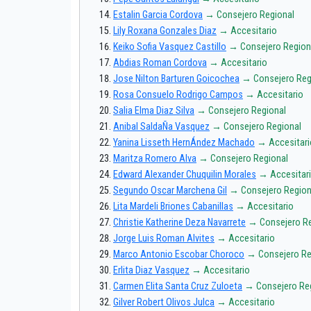
Estalin Garcia Cordova
→ Consejero Regional
Lily Roxana Gonzales Diaz
→ Accesitario
Keiko Sofia Vasquez Castillo
→ Consejero Region
Abdias Roman Cordova
→ Accesitario
Jose Nilton Barturen Goicochea
→ Consejero Reg
Rosa Consuelo Rodrigo Campos
→ Accesitario
Salia Elma Diaz Silva
→ Consejero Regional
Anibal SaldaÑa Vasquez
→ Consejero Regional
Yanina Lisseth HernÁndez Machado
→ Accesitari
Maritza Romero Alva
→ Consejero Regional
Edward Alexander Chuquilin Morales
→ Accesitar
Segundo Oscar Marchena Gil
→ Consejero Region
Lita Mardeli Briones Cabanillas
→ Accesitario
Christie Katherine Deza Navarrete
→ Consejero Re
Jorge Luis Roman Alvites
→ Accesitario
Marco Antonio Escobar Choroco
→ Consejero Re
Erlita Diaz Vasquez
→ Accesitario
Carmen Elita Santa Cruz Zuloeta
→ Consejero Re
Gilver Robert Olivos Julca
→ Accesitario