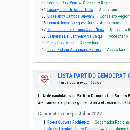
Leoncio Ruiz Vera
→ Consejero Regional
Ladany Lisbeth Rafael Ticlla
→ Accesitario
Elsa Fanny Campos Guevara
→ Consejero Region
Lenin Artemio Vasquez Ruiz
→ Accesitario
Jherald James Briones CastaÑeda
→ Consejero R
Catherine Del Carmen Arce Valqui
→ Accesitario
Denis Diaz Mejia
→ Accesitario
Cesar Estalin Altamirano Herrera
→ Accesitario
LISTA PARTIDO DEMOCRATI
Plan de gobierno con 0 votos
Lista de candidatos de
Partido Democratico Somos 
atentamente el plan de gobierno para el desarrollo d
Candidatos que postulan 2022
Roger Guevara Rodriguez
→ Gobernador Regional
Magda Elizabeth Farro Sanchez
→ Vicegobernado