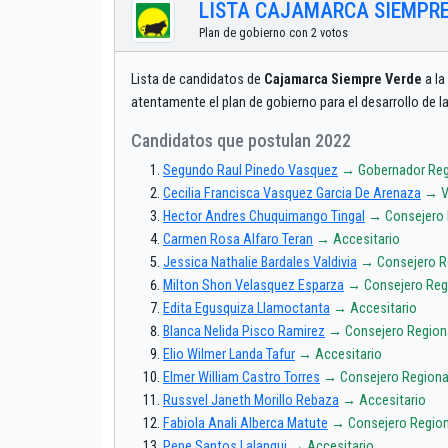
LISTA CAJAMARCA SIEMPRE
Plan de gobierno con 2 votos
Lista de candidatos de
Cajamarca Siempre Verde
a la
atentamente el plan de gobierno para el desarrollo d
Candidatos que postulan 2022
Segundo Raul Pinedo Vasquez
→ Gobernador Reg
Cecilia Francisca Vasquez Garcia De Arenaza
→ V
Hector Andres Chuquimango Tingal
→ Consejero 
Carmen Rosa Alfaro Teran
→ Accesitario
Jessica Nathalie Bardales Valdivia
→ Consejero R
Milton Shon Velasquez Esparza
→ Consejero Reg
Edita Egusquiza Llamoctanta
→ Accesitario
Blanca Nelida Pisco Ramirez
→ Consejero Region
Elio Wilmer Landa Tafur
→ Accesitario
Elmer William Castro Torres
→ Consejero Regiona
Russvel Janeth Morillo Rebaza
→ Accesitario
Fabiola Anali Alberca Matute
→ Consejero Region
Pepe Santos Lalangui
→ Accesitario