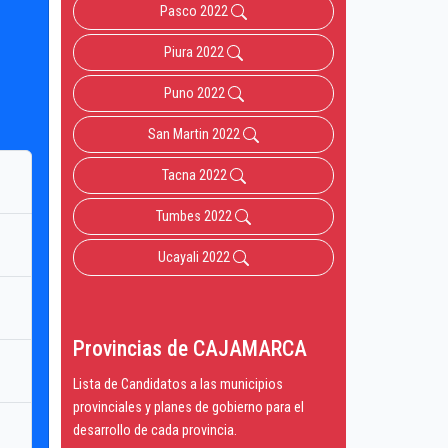
Pasco 2022
Piura 2022
Puno 2022
San Martin 2022
Tacna 2022
Tumbes 2022
Ucayali 2022
Provincias de CAJAMARCA
Lista de Candidatos a las municipios
provinciales y planes de gobierno para el
desarrollo de cada provincia.