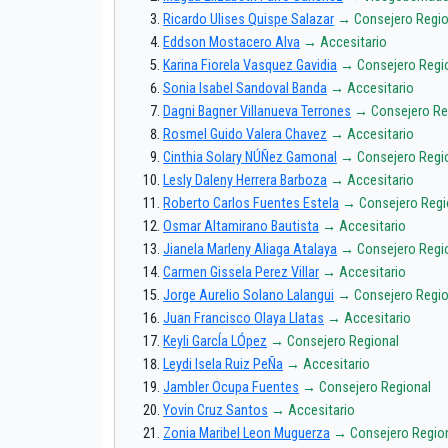
Ricardo Ulises Quispe Salazar
→ Consejero Regio
Eddson Mostacero Alva
→ Accesitario
Karina Fiorela Vasquez Gavidia
→ Consejero Regi
Sonia Isabel Sandoval Banda
→ Accesitario
Dagni Bagner Villanueva Terrones
→ Consejero Re
Rosmel Guido Valera Chavez
→ Accesitario
Cinthia Solary NÚÑez Gamonal
→ Consejero Regi
Lesly Daleny Herrera Barboza
→ Accesitario
Roberto Carlos Fuentes Estela
→ Consejero Regi
Osmar Altamirano Bautista
→ Accesitario
Jianela Marleny Aliaga Atalaya
→ Consejero Regi
Carmen Gissela Perez Villar
→ Accesitario
Jorge Aurelio Solano Lalangui
→ Consejero Regio
Juan Francisco Olaya Llatas
→ Accesitario
Keyli GarcÍa LÓpez
→ Consejero Regional
Leydi Isela Ruiz PeÑa
→ Accesitario
Jambler Ocupa Fuentes
→ Consejero Regional
Yovin Cruz Santos
→ Accesitario
Zonia Maribel Leon Muguerza
→ Consejero Regio