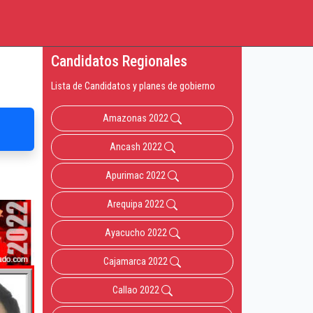
Candidatos Regionales
Lista de Candidatos y planes de gobierno
Amazonas 2022
Ancash 2022
Apurimac 2022
Arequipa 2022
Ayacucho 2022
Cajamarca 2022
Callao 2022