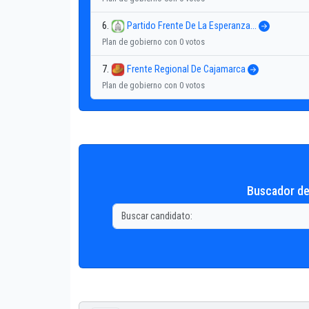
6.
Partido Frente De La Esperanza...
Plan de gobierno con 0 votos
7.
Frente Regional De Cajamarca
Plan de gobierno con 0 votos
Buscador de