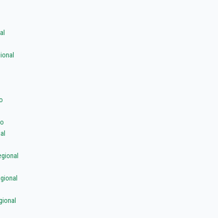
al
ional
o
io
al
gional
gional
gional