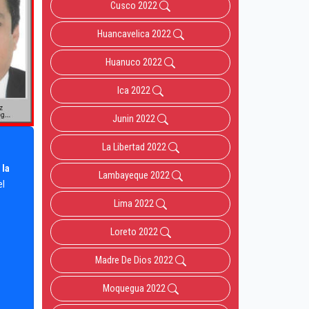
Cusco 2022
Huancavelica 2022
Huanuco 2022
Ica 2022
Junin 2022
La Libertad 2022
 la
Lambayeque 2022
el
Lima 2022
Loreto 2022
Madre De Dios 2022
Moquegua 2022