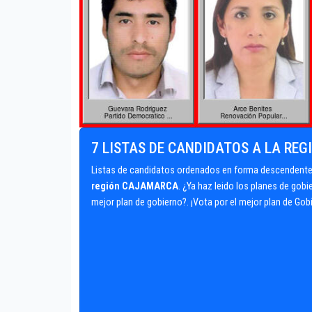
7 LISTAS DE CANDIDATOS A LA RE
Listas de candidatos ordenados en forma descendente 
región CAJAMARCA
. ¿Ya haz leido los planes de gob
mejor plan de gobierno?. ¡Vota por el mejor plan de Gob