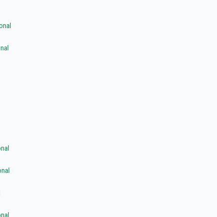
onal
nal
nal
onal
l
nal