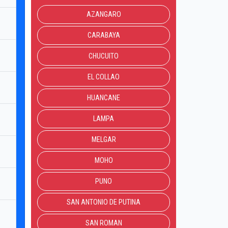
AZANGARO
CARABAYA
CHUCUITO
EL COLLAO
HUANCANE
LAMPA
MELGAR
MOHO
PUNO
SAN ANTONIO DE PUTINA
SAN ROMAN