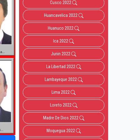
Cusco 2022
Huancavelica 2022
Huanuco 2022
Ica 2022
Junin 2022
La Libertad 2022
Lambayeque 2022
Lima 2022
Loreto 2022
Madre De Dios 2022
Moquegua 2022