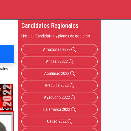
Candidatos Regionales
Lista de Candidatos y planes de gobierno
Amazonas 2022
Ancash 2022
pales
Apurimac 2022
Arequipa 2022
Ayacucho 2022
Cajamarca 2022
Callao 2022