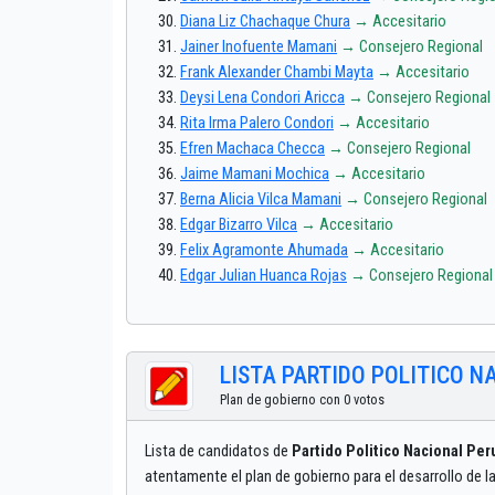
Diana Liz Chachaque Chura
→ Accesitario
Jainer Inofuente Mamani
→ Consejero Regional
Frank Alexander Chambi Mayta
→ Accesitario
Deysi Lena Condori Aricca
→ Consejero Regional
Rita Irma Palero Condori
→ Accesitario
Efren Machaca Checca
→ Consejero Regional
Jaime Mamani Mochica
→ Accesitario
Berna Alicia Vilca Mamani
→ Consejero Regional
Edgar Bizarro Vilca
→ Accesitario
Felix Agramonte Ahumada
→ Accesitario
Edgar Julian Huanca Rojas
→ Consejero Regional
LISTA PARTIDO POLITICO N
Plan de gobierno con 0 votos
Lista de candidatos de
Partido Politico Nacional Per
atentamente el plan de gobierno para el desarrollo de 