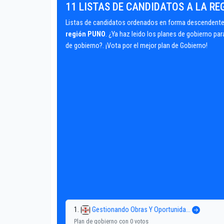
11 LISTAS DE CANDIDATOS A LA RE
Listas de candidatos ordenados en forma descendente 
región PUNO
. ¿Ya haz leido los planes de gobierno pa
de gobierno?. ¡Vota por el mejor plan de Gobierno!
1.
Gestionando Obras Y Oportunida...
Plan de gobierno con 0 votos