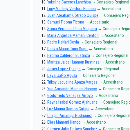
Yakeline Caceres Lanchipa
→ Consejero Regional
Lucy Marleny Ventura Huanca
→ Accesitario
Juan Abraham Cotrado Quispe
→ Consejero Regi
Samuel Ticona Ticona
→ Accesitario
Sonia Veronica Pilco Maquera
→ Consejero Regio
Maria Angelica Mamani Centon
→ Accesitario
Pedro HaÑari Coyla
→ Consejero Regional
Renzo Mauro Tumi Supo
→ Accesitario
Fatima Calderon Bustinza
→ Consejero Regional
Maritza Jaide Huaman Bustinza
→ Accesitario
Javier Lopez Quispe
→ Consejero Regional
Deysi JaÑo Aguila
→ Consejero Regional
Triksy Jaqueline Apaza Vargas
→ Accesitario
Yuri Armando Mamani Hancco
→ Consejero Regio
Godofredo Venegas Arroyo
→ Accesitario
Reyna Isabel Gomez Ajahuana
→ Consejero Regi
Luz Marina Ramos Cutipa
→ Accesitario
Crispin Amanqui Rodriguez
→ Consejero Regiona
Elias Mamani Hanco
→ Accesitario
Carmen Julia Tintaya Sanchez
→ Consejero Regio