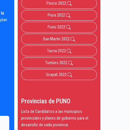
Pasco 2022
 la
Piura 2022
 plan
Puno 2022
San Martin 2022
Tacna 2022
Tumbes 2022
Ucayali 2022
Provincias de PUNO
Lista de Candidatos a las municipios
provinciales y planes de gobierno para el
desarrollo de cada provincia.