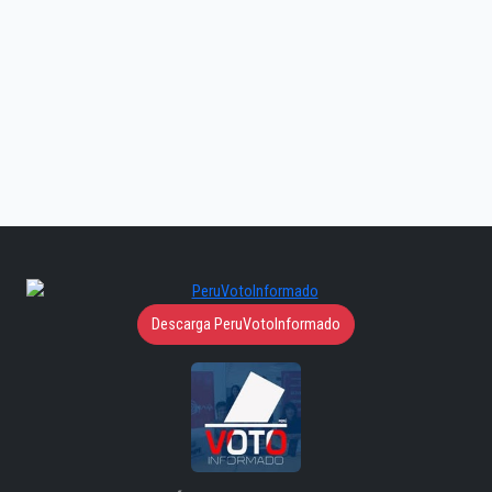
Descarga PeruVotoInformado