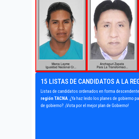
15 LISTAS DE CANDIDATOS A LA R
Listas de candidatos ordenados en forma descendente 
región TACNA
. ¿Ya haz leido los planes de gobierno 
de gobierno?. ¡Vota por el mejor plan de Gobierno!