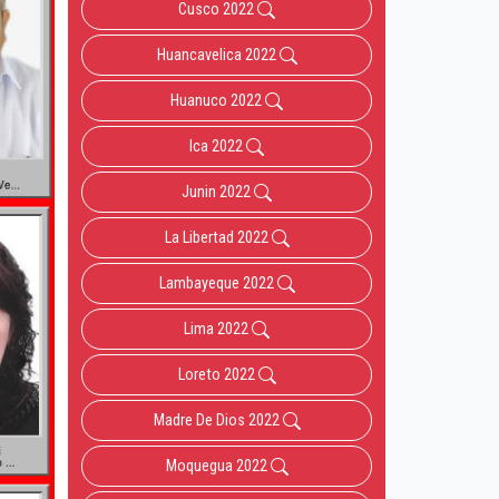
Cusco 2022
Huancavelica 2022
Huanuco 2022
Ica 2022
Junin 2022
La Libertad 2022
Lambayeque 2022
Lima 2022
Loreto 2022
Madre De Dios 2022
Moquegua 2022