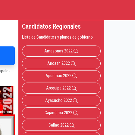
Candidatos Regionales
Lista de Candidatos y planes de gobierno
Amazonas 2022
Ancash 2022
ipales
Apurimac 2022
Arequipa 2022
Ayacucho 2022
Cajamarca 2022
Callao 2022