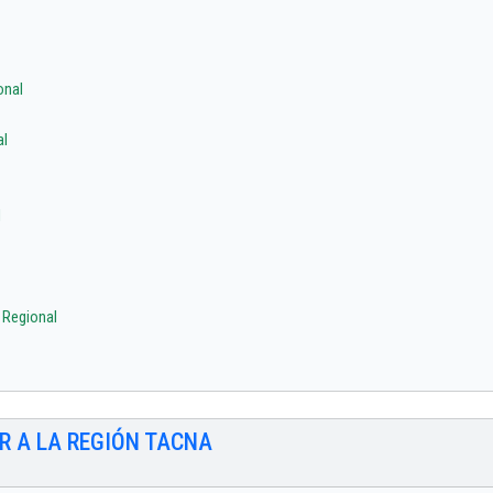
onal
al
l
 Regional
R A LA REGIÓN TACNA