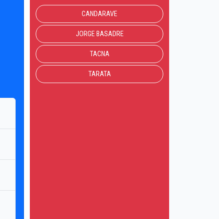
CANDARAVE
JORGE BASADRE
TACNA
TARATA