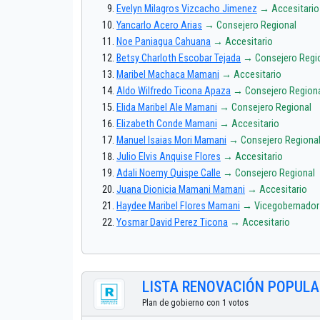
Evelyn Milagros Vizcacho Jimenez
→ Accesitario
Yancarlo Acero Arias
→ Consejero Regional
Noe Paniagua Cahuana
→ Accesitario
Betsy Charloth Escobar Tejada
→ Consejero Regi
Maribel Machaca Mamani
→ Accesitario
Aldo Wilfredo Ticona Apaza
→ Consejero Region
Elida Maribel Ale Mamani
→ Consejero Regional
Elizabeth Conde Mamani
→ Accesitario
Manuel Isaias Mori Mamani
→ Consejero Regiona
Julio Elvis Anquise Flores
→ Accesitario
Adali Noemy Quispe Calle
→ Consejero Regional
Juana Dionicia Mamani Mamani
→ Accesitario
Haydee Maribel Flores Mamani
→ Vicegobernador
Yosmar David Perez Ticona
→ Accesitario
LISTA RENOVACIÓN POPULA
Plan de gobierno con 1 votos