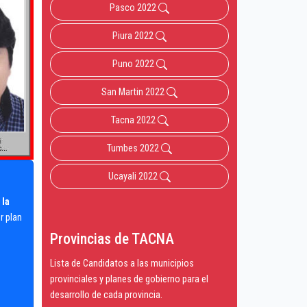
Pasco 2022
Piura 2022
Puno 2022
San Martin 2022
Tacna 2022
Tumbes 2022
Ucayali 2022
 la
r plan
Provincias de TACNA
Lista de Candidatos a las municipios
provinciales y planes de gobierno para el
desarrollo de cada provincia.