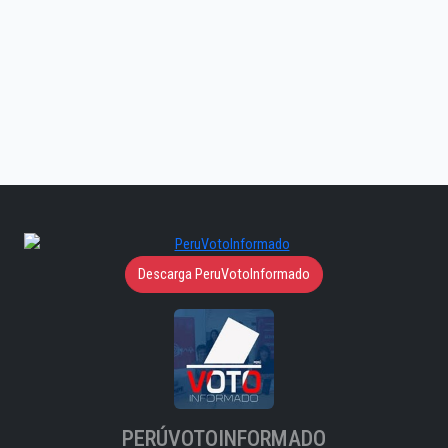
Descarga PeruVotoInformado
PERÚVOTOINFORMADO