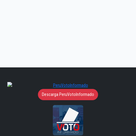
Descarga PeruVotoInformado