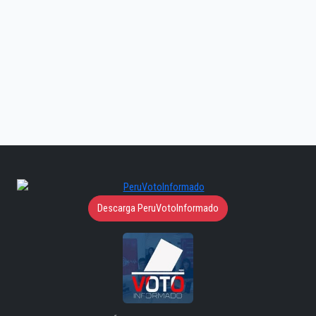
Descarga PeruVotoInformado