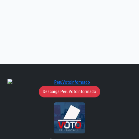
Descarga PeruVotoInformado