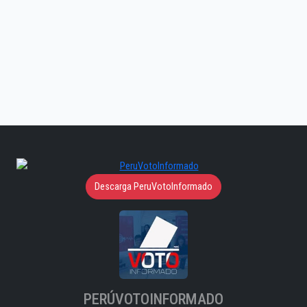
Descarga PeruVotoInformado
PERÚVOTOINFORMADO