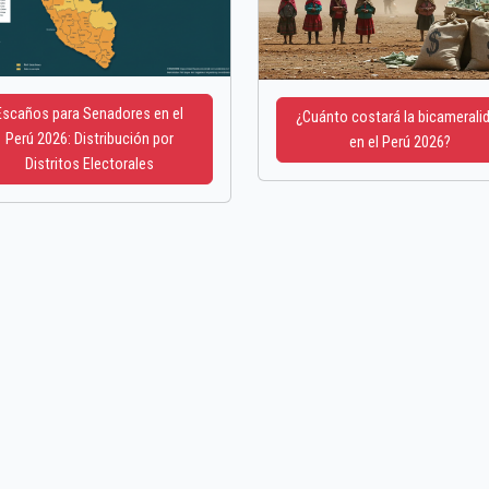
Escaños para Senadores en el
¿Cuánto costará la bicamerali
Perú 2026: Distribución por
en el Perú 2026?
Distritos Electorales