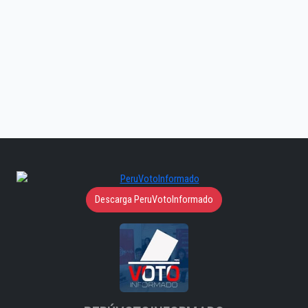
Descarga PeruVotoInformado