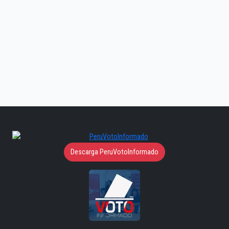
Descarga PeruVotoInformado