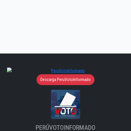
Descarga PeruVotoInformado
PERÚVOTOINFORMADO