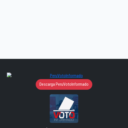
Descarga PeruVotoInformado