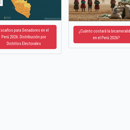
Escaños para Senadores en el
¿Cuánto costará la bicamerali
Perú 2026: Distribución por
en el Perú 2026?
Distritos Electorales