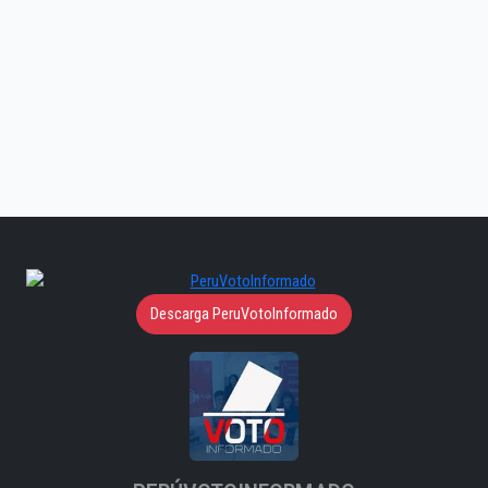
Descarga PeruVotoInformado