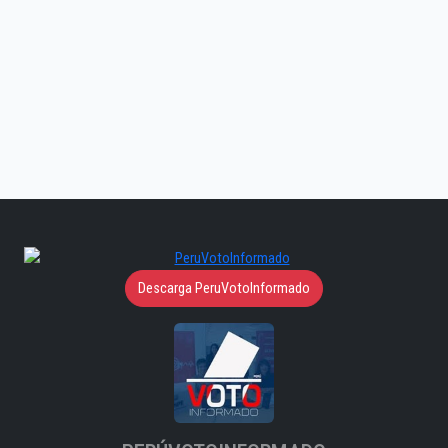
Descarga PeruVotoInformado