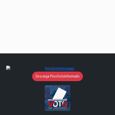
Descarga PeruVotoInformado