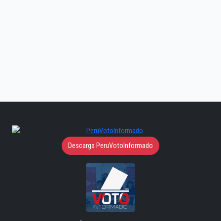
Descarga PeruVotoInformado