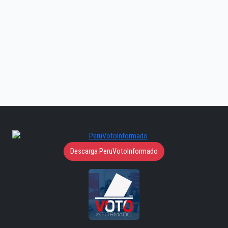
Descarga PeruVotoInformado