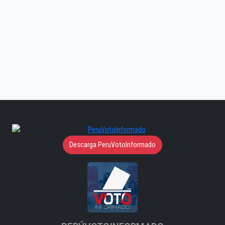
Descarga PeruVotoInformado