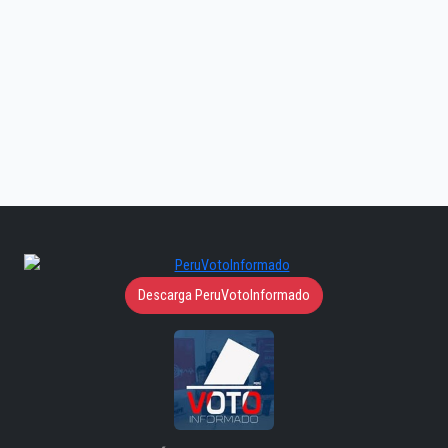
Descarga PeruVotoInformado