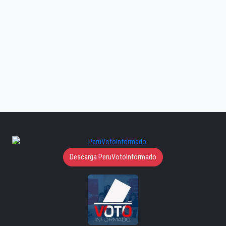
Descarga PeruVotoInformado