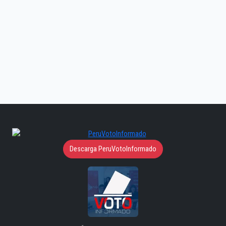
Descarga PeruVotoInformado