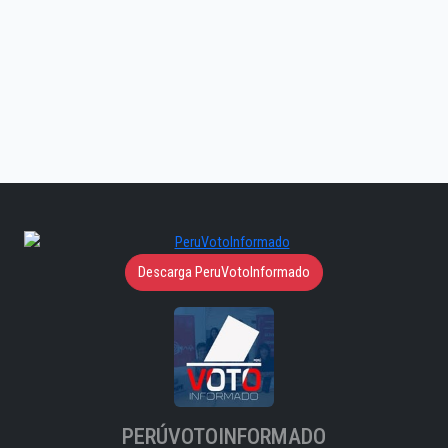
Descarga PeruVotoInformado
PERÚVOTOINFORMADO