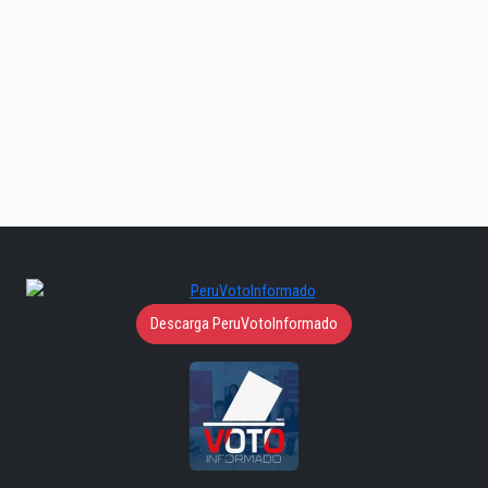
Descarga PeruVotoInformado