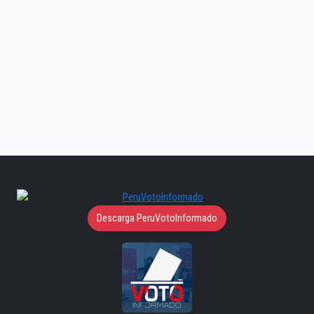
Descarga PeruVotoInformado