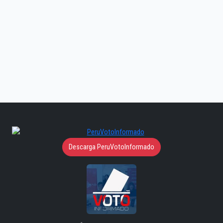
Descarga PeruVotoInformado