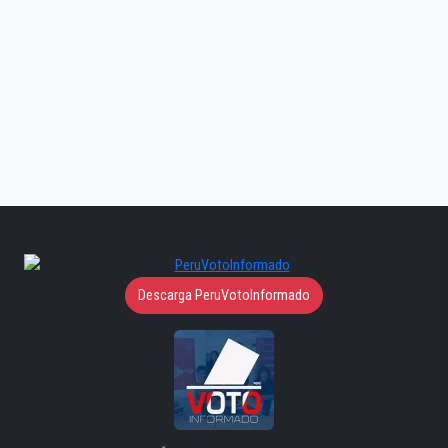
Descarga PeruVotoInformado