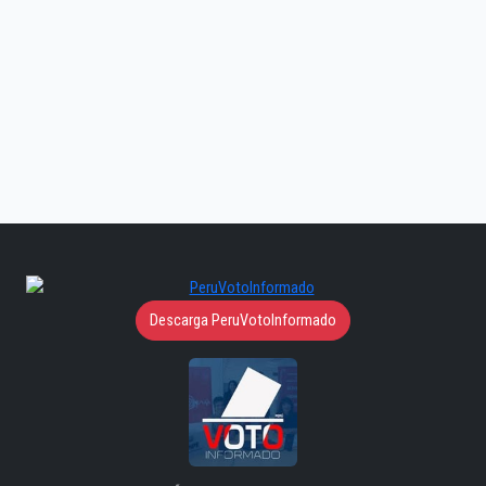
Descarga PeruVotoInformado