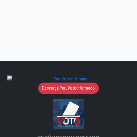
Descarga PeruVotoInformado