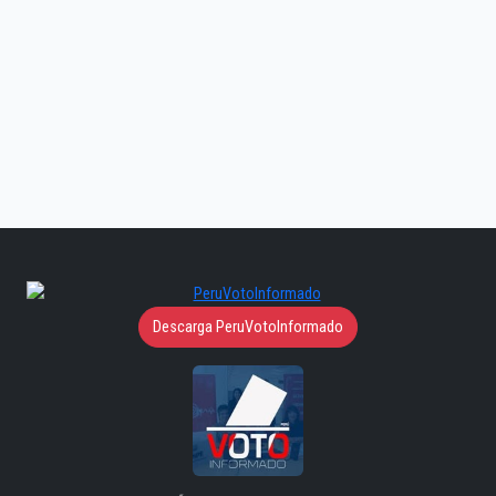
Descarga PeruVotoInformado