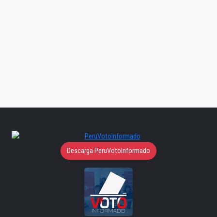
Descarga PeruVotoInformado