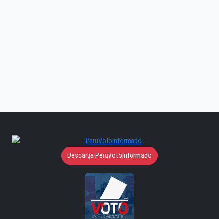
Descarga PeruVotoInformado