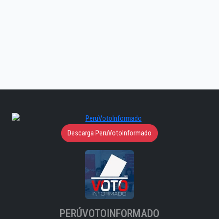
Descarga PeruVotoInformado
PERÚVOTOINFORMADO