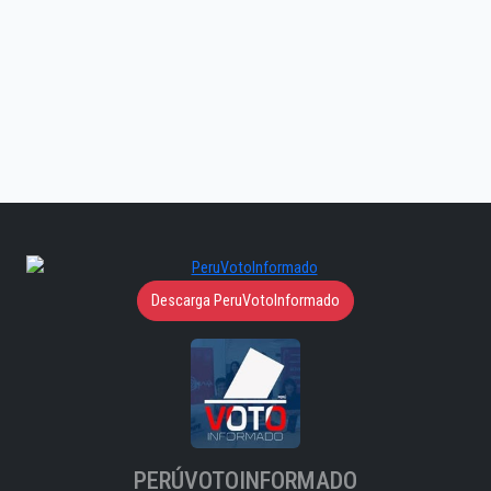
Descarga PeruVotoInformado
PERÚVOTOINFORMADO