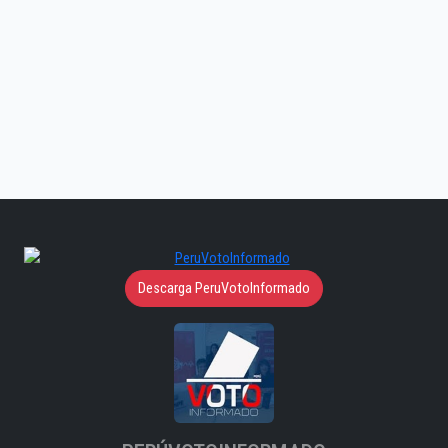
Descarga PeruVotoInformado