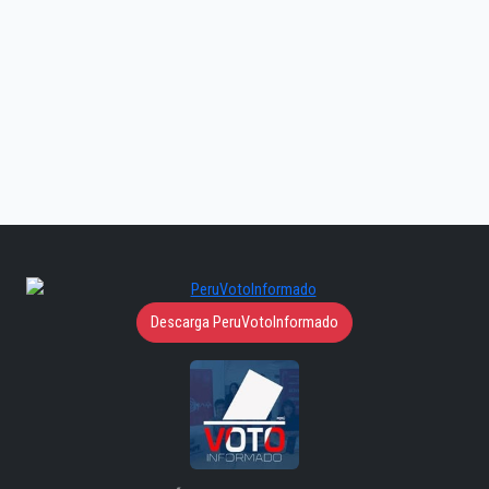
Descarga PeruVotoInformado