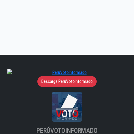
Descarga PeruVotoInformado
PERÚVOTOINFORMADO