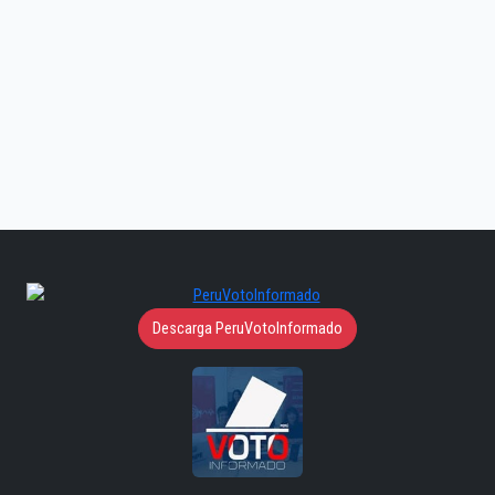
Descarga PeruVotoInformado